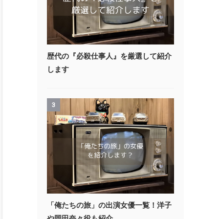
歴代の『必殺仕事人』を厳選して紹介
します
3
「俺たちの旅」の出演女優一覧！洋子
や岡田奈々役も紹介