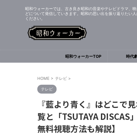
昭和ウォーカーでは、古き良き昭和の音楽やテレビドラマ、映
どについて発信していきます。昭和の思い出を振り返りたい人
ください。
昭和ウォーカーTOP
時代
HOME
>
テレビ
>
テレビ
『藍より青く』はどこで見
覧と「TSUTAYA DISC
無料視聴方法も解説】