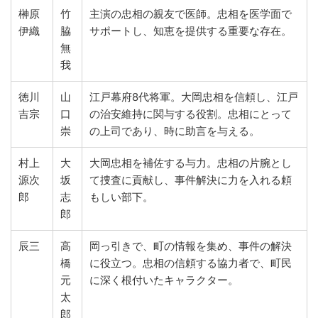
榊原
竹
主演の忠相の親友で医師。忠相を医学面で
伊織
脇
サポートし、知恵を提供する重要な存在。
無
我
徳川
山
江戸幕府8代将軍。大岡忠相を信頼し、江戸
吉宗
口
の治安維持に関与する役割。忠相にとって
崇
の上司であり、時に助言を与える。
村上
大
大岡忠相を補佐する与力。忠相の片腕とし
源次
坂
て捜査に貢献し、事件解決に力を入れる頼
郎
志
もしい部下。
郎
辰三
高
岡っ引きで、町の情報を集め、事件の解決
橋
に役立つ。忠相の信頼する協力者で、町民
元
に深く根付いたキャラクター。
太
郎