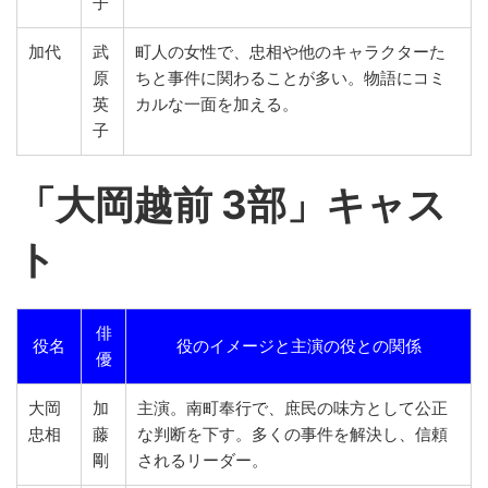
子
加代
武
町人の女性で、忠相や他のキャラクターた
原
ちと事件に関わることが多い。物語にコミ
英
カルな一面を加える。
子
「
大岡越前 3部」キャス
ト
俳
役名
役のイメージと主演の役との関係
優
大岡
加
主演。南町奉行で、庶民の味方として公正
忠相
藤
な判断を下す。多くの事件を解決し、信頼
剛
されるリーダー。