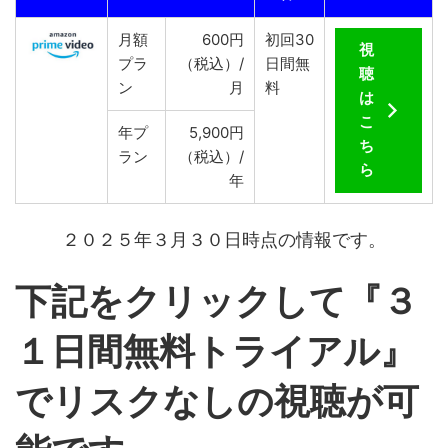
月額
600円
初回30
視
プラ
（税込）/
日間無
聴
ン
月
料
は
こ
年プ
5,900円
ち
ラン
（税込）/
ら
年
２０２５年３月３０日時点の情報です。
下記をクリックして『３
１日間無料トライアル』
で
リスクなしの視聴が可