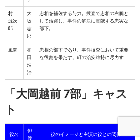
村上
大
忠相を補佐する与力。捜査で忠相の右腕と
源次
坂
して活躍し、事件の解決に貢献する忠実な
郎
志
部下。
郎
風間
和
忠相の部下であり、事件捜査において重要
田
な役割を果たす。町の治安維持に尽力す
浩
治
「
大岡越前 7部」キャス
ト
俳
役名
役のイメージと主演の役との関係
優