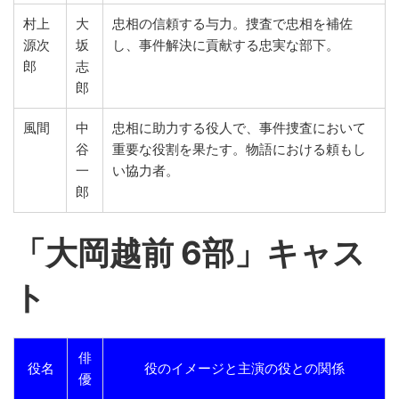
村上
大
忠相の信頼する与力。捜査で忠相を補佐
源次
坂
し、事件解決に貢献する忠実な部下。
郎
志
郎
風間
中
忠相に助力する役人で、事件捜査において
谷
重要な役割を果たす。物語における頼もし
一
い協力者。
郎
「
大岡越前 6部」キャス
ト
俳
役名
役のイメージと主演の役との関係
優