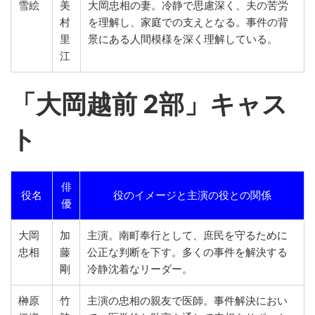
雪絵
美
大岡忠相の妻。冷静で思慮深く、夫の苦労
村
を理解し、家庭での支えとなる。事件の背
里
景にある人間模様を深く理解している。
江
「
大岡越前 2部
」キャス
ト
俳
役名
役のイメージと主演の役との関係
優
大岡
加
主演。南町奉行として、庶民を守るために
忠相
藤
公正な判断を下す。多くの事件を解決する
剛
冷静沈着なリーダー。
榊原
竹
主演の忠相の親友で医師。事件解決におい