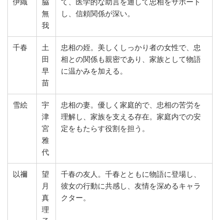
伊織
脇
て、医学的な助言を通して忠相をサポート
無
し、信頼関係が深い。
我
千春
土
忠相の姪。美しくしっかり者の女性で、忠
田
相との関係も親密であり、家族として物語
早
に温かみを加える。
苗
雪絵
宇
忠相の妻。優しく家庭的で、忠相の苦労を
津
理解し、家族を支える存在。家庭内での安
宮
定をもたらす役割を担う。
雅
代
以禰
望
千春の友人。千春とともに物語に登場し、
月
彼女の行動に共感し、友情を深めるキャラ
真
クター。
理