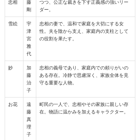
忠相
藤
つつ、公正な裁きを下す正義感の強いリー
剛
ダー。
雪絵
宇
忠相の妻で、温和で家庭を大切にする女
津
性。夫を陰から支え、家庭内の支柱として
宮
の役割を果たす。
雅
代
妙
加
忠相の義母であり、家庭内での頼りがいの
藤
ある存在。冷静で思慮深く、家族全体を見
治
守る重要な人物。
子
お花
遠
町民の一人で、忠相やその家族に親しい存
藤
在。物語に温かみを加えるキャラクター。
真
理
子