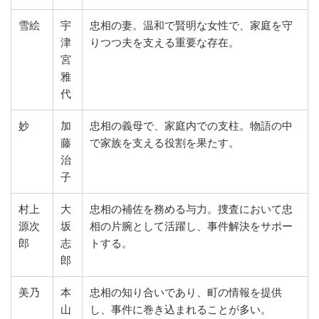
雪絵
宇
忠相の妻。温和で賢明な女性で、家庭を守
津
りつつ夫を支える重要な存在。
宮
雅
代
妙
加
忠相の義母で、家庭内での支柱。物語の中
藤
で家族を支える役割を果たす。
治
子
村上
大
忠相の補佐を務める与力。捜査において忠
源次
坂
相の片腕として活躍し、事件解決をサポー
郎
志
トする。
郎
美乃
本
忠相の知り合いであり、町の情報を提供
山
し、事件に巻き込まれることが多い。