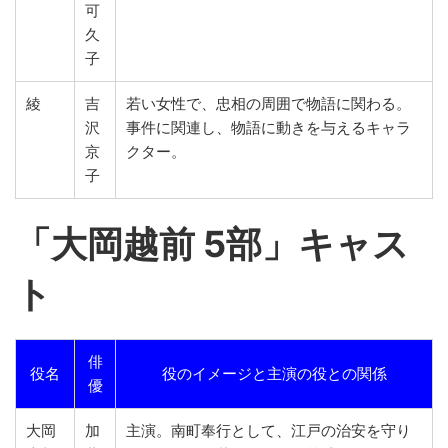
可
久
子
綾
吉
若い女性で、忠相の周囲で物語に関わる。
沢
事件に関連し、物語に動きを与えるキャラ
京
クター。
子
「
大岡越前 5部」キャス
ト
俳
役名
役のイメージと主演の役との関係
優
大岡
加
主演。南町奉行として、江戸の治安を守り