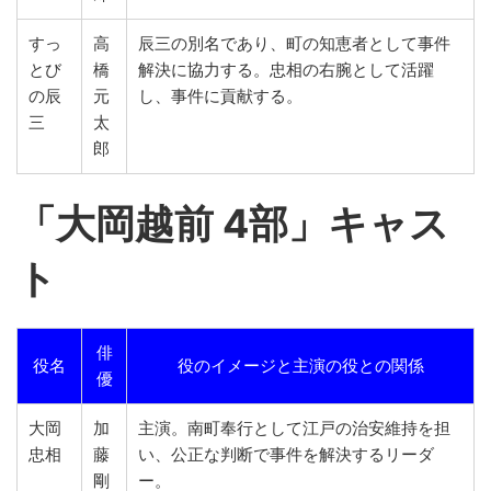
すっ
高
辰三の別名であり、町の知恵者として事件
とび
橋
解決に協力する。忠相の右腕として活躍
の辰
元
し、事件に貢献する。
三
太
郎
「
大岡越前 4部」キャス
ト
俳
役名
役のイメージと主演の役との関係
優
大岡
加
主演。南町奉行として江戸の治安維持を担
忠相
藤
い、公正な判断で事件を解決するリーダ
剛
ー。