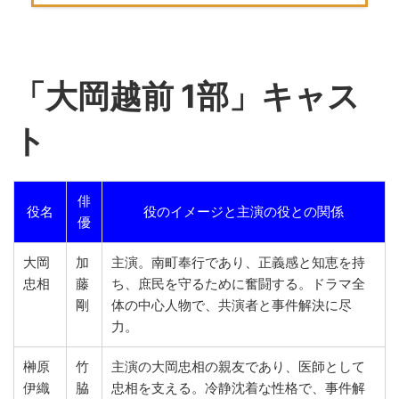
「
大岡越前 1部」キャス
ト
俳
役名
役のイメージと主演の役との関係
優
大岡
加
主演。南町奉行であり、正義感と知恵を持
忠相
藤
ち、庶民を守るために奮闘する。ドラマ全
剛
体の中心人物で、共演者と事件解決に尽
力。
榊原
竹
主演の大岡忠相の親友であり、医師として
伊織
脇
忠相を支える。冷静沈着な性格で、事件解