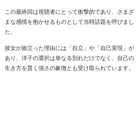
この最終回は視聴者にとって衝撃的であり、さまざ
まな感情を抱かせるものとして当時話題を呼びまし
た。
彼女が旅立った理由には「自立」や「自己実現」が
あり、洋子の選択は単なる別れだけでなく、自己の
生き方を貫く強さの象徴とも受け取られています。