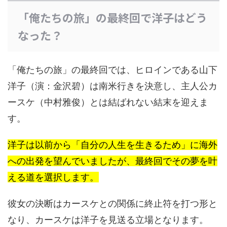
「俺たちの旅」の最終回で洋子はどう
なった？
「俺たちの旅」の最終回では、ヒロインである山下
洋子（演：金沢碧）は南米行きを決意し、主人公カ
ースケ（中村雅俊）とは結ばれない結末を迎えま
す。
洋子は以前から「自分の人生を生きるため」に海外
への出発を望んでいましたが、最終回でその夢を叶
える道を選択します。
彼女の決断はカースケとの関係に終止符を打つ形と
なり、カースケは洋子を見送る立場となります。