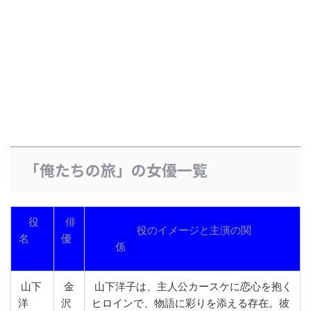
「俺たちの旅」の女優一覧
役
俳
役のイメージと主演の関
名
優
係
山下
金
山下洋子は、主人公カースケに恋心を抱く
洋
沢
ヒロインで、物語に彩りを添える存在。彼