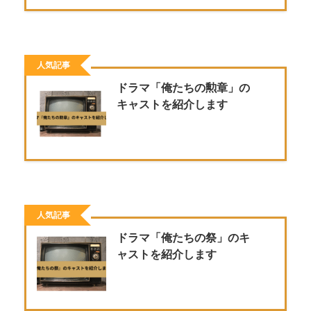
人気記事
ドラマ「俺たちの勲章」の
キャストを紹介します
人気記事
ドラマ「俺たちの祭」のキ
ャストを紹介します