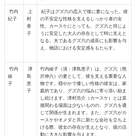
竹内
上
紀子はグズ六の恋人で後に妻になった。彼
紀子
村
の不安定な性格を支えるしっかり者の女
香
性。カースケにとっても、グズ六と同じよ
子
うに安定した大人の存在として時に支えと
なる。夫であるグズ六の成長にも影響を与
え、物語における安定感をもたらす。
竹内
津
竹内綾子（演：津島恵子）は、グズ六（熊
綾
島
沢伸六）の妻として、彼を支える重要な人
子
恵
物です。穏やかで優しい性格の彼女は、家
子
庭的であり、グズ六の悩みに寄り添い励ま
し続けます。津村浩介（カースケ）とは直
接関わる場面は少ないものの、グズ六を通
じて関係が生まれます。また、グズ六がカ
ースケやオメダと共に新たな会社を立ち上
げる際、彼女の存在が支えとなり、彼の活
動に大きな影響を与えます。