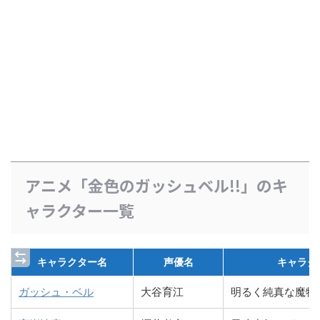
アニメ「金色のガッシュベル!!」のキ
ャラクター一覧
キャラクター名
声優名
キャラク
ガッシュ・ベル
大谷育江
明るく純真な魔物