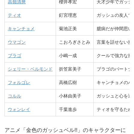
高嶺清麿
櫻井孝宏
天才少年でガッシ
ティオ
釘宮理恵
ガッシュの友人で
キャンチョメ
菊池正美
臆病だが仲間思い
ウマゴン
こおろぎさとみ
言葉を話せない魔
ブラゴ
小嶋一成
クールで強力な魔
シェリー・ベルモンド
折笠富美子
ブラゴのパートナ
フォルゴレ
高橋広樹
キャンチョメのパ
コルル
小林由美子
ガッシュと心を通
ウォンレイ
千葉進歩
ティオを守るため
アニメ「金色のガッシュベル!!」のキャラクターに