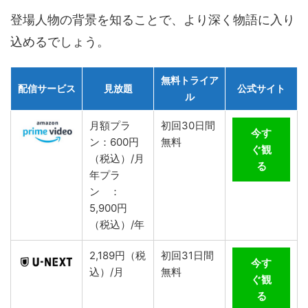
登場人物の背景を知ることで、より深く物語に入り
込めるでしょう。
無料トライア
配信サービス
見放題
公式サイト
ル
月額プラ
初回30日間
今す
ン：600円
無料
ぐ観
（税込）/月
る
年プラ
ン ：
5,900円
（税込）/年
2,189円（税
初回31日間
今す
込）/月
無料
ぐ観
る