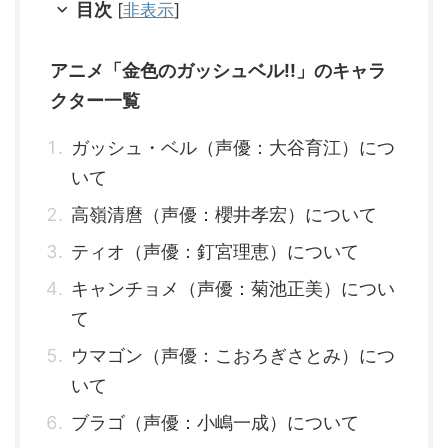
目次
[
非表示
]
一度行われる魔物の王を決める戦
いの最終局面で、残ったのはガッ
シュと親友のブラゴ。 戦いを経
アニメ「金色のガッシュベル!!」のキャラ
て、二人は互いの信念を尊重しな
がら激しくぶつかり合います。
クター一覧
清麿とブラゴのパートナーである
シェリーもそれぞれの信念を胸に
ガッシュ・ベル（声優：大谷育江）につ
戦いに臨みます。 最終的にガッ
シュが勝利し、魔界の王として即
いて
位することが決まりますが、彼は
王となっても争いのない世界を築
高嶺清麿（声優：櫻井孝宏）について
くことを誓います。 ガッシュと
ティオ（声優：釘宮理恵）について
...
キャンチョメ（声優：菊池正美）につい
て
ウマゴン（声優：こおろぎさとみ）につ
いて
ブラゴ（声優：小嶋一成）について