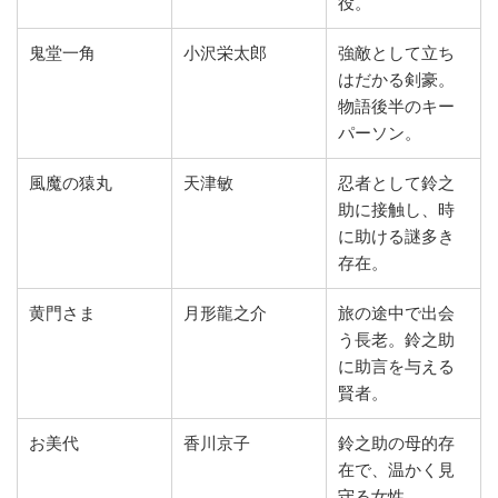
役。
鬼堂一角
小沢栄太郎
強敵として立ち
はだかる剣豪。
物語後半のキー
パーソン。
風魔の猿丸
天津敏
忍者として鈴之
助に接触し、時
に助ける謎多き
存在。
黄門さま
月形龍之介
旅の途中で出会
う長老。鈴之助
に助言を与える
賢者。
お美代
香川京子
鈴之助の母的存
在で、温かく見
守る女性。