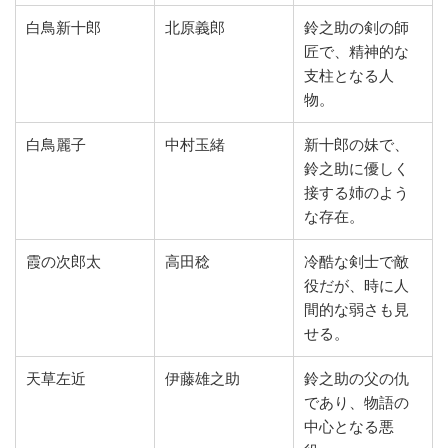
白鳥新十郎
北原義郎
鈴之助の剣の師
匠で、精神的な
支柱となる人
物。
白鳥麗子
中村玉緒
新十郎の妹で、
鈴之助に優しく
接する姉のよう
な存在。
霞の次郎太
高田稔
冷酷な剣士で敵
役だが、時に人
間的な弱さも見
せる。
天草左近
伊藤雄之助
鈴之助の父の仇
であり、物語の
中心となる悪