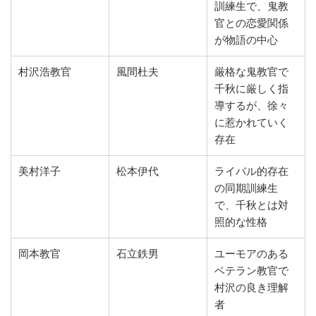
訓練生で、鬼教
官との恋愛関係
が物語の中心
村沢浩教官
風間杜夫
厳格な鬼教官で
千秋に厳しく指
導するが、徐々
に惹かれていく
存在
美村洋子
松本伊代
ライバル的存在
の同期訓練生
で、千秋とは対
照的な性格
岡本教官
石立鉄男
ユーモアのある
ベテラン教官で
村沢の良き理解
者