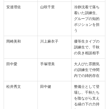
安達理佐
山咲千里
冷静沈着で落ち
着いた訓練生、
グループの知的
ポジションを担
う
岡崎美和
川上麻衣子
優等生タイプの
訓練生で、千秋
の良き相談相手
田中愛
手塚理美
大人びた雰囲気
の訓練生で仲間
内での姉的存在
松井秀文
田中健
整備士として登
場し、千秋たち
を陰ながら支え
る縁の下の力持