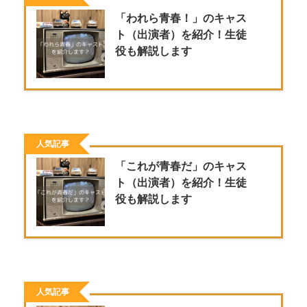
「われら青春！」のキャス
ト（出演者）を紹介！生徒
役も解説します
人気記事
「これが青春だ」のキャス
ト（出演者）を紹介！生徒
役も解説します
人気記事