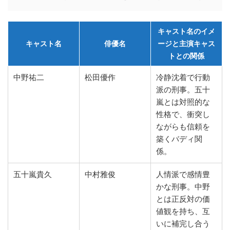
キャスト名のイメ
キャスト名
俳優名
ージと主演キャス
トとの関係
中野祐二
松田優作
冷静沈着で行動
派の刑事。五十
嵐とは対照的な
性格で、衝突し
ながらも信頼を
築くバディ関
係。
五十嵐貴久
中村雅俊
人情派で感情豊
かな刑事。中野
とは正反対の価
値観を持ち、互
いに補完し合う