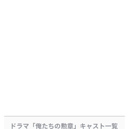
ドラマ「俺たちの勲章」キャスト一覧