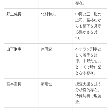
存在。
野上係長
北村和夫
中野と五十嵐の
上司。厳格なが
らも部下を見守
る温かさを持
つ。
山下刑事
岸田森
ベテラン刑事と
して若手を指
導。中野たちに
とっては時に壁
となる存在。
宮本室長
藤竜也
捜査支援を担う
分析官的存在。
冷静沈着で理論
派。