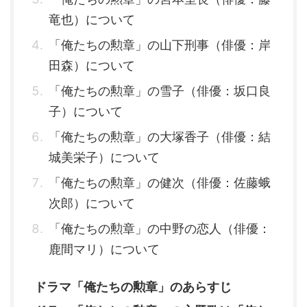
竜也）について
「俺たちの勲章」の山下刑事（俳優：岸
田森）について
「俺たちの勲章」の雪子（俳優：坂口良
子）について
「俺たちの勲章」の大塚香子（俳優：結
城美栄子）について
「俺たちの勲章」の健次（俳優：佐藤蛾
次郎）について
「俺たちの勲章」の中野の恋人（俳優：
鹿間マリ）について
ドラマ「俺たちの勲章」のあらすじ