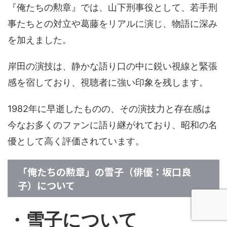
『俺たちの勲章』では、山下刑事役として、若手刑
事たちとの対立や葛藤をリアルに演じ、物語に深み
を加えました。
岸田の演技は、静かな語り口の中に鋭い視線と緊張
感を宿しており、視聴者に強い印象を残します。
1982年に早逝したものの、その演技力と存在感は
今なお多くのファンに語り継がれており、昭和の名
優として高く評価されています。
「俺たちの勲章」の雪子（俳優：坂口良
子）について
・雪子について