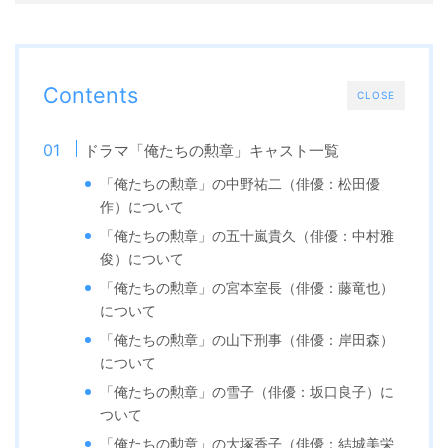
Contents
CLOSE
ドラマ「俺たちの勲章」キャスト一覧
「俺たちの勲章」の中野祐二（俳優：松田優
作）について
「俺たちの勲章」の五十嵐貴久（俳優：中村雅
俊）について
「俺たちの勲章」の宮本室長（俳優：藤竜也）
について
「俺たちの勲章」の山下刑事（俳優：岸田森）
について
「俺たちの勲章」の雪子（俳優：坂口良子）に
ついて
「俺たちの勲章」の大塚香子（俳優：結城美栄