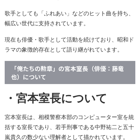
歌手としても「ふれあい」などのヒット曲を持ち、
幅広い世代に支持されています。
現在も俳優・歌手として活動を続けており、昭和ド
ラマの象徴的存在として語り継がれています。
「俺たちの勲章」の宮本室長（俳優：藤竜
也）について
・宮本室長について
宮本室長は、相模警察本部のコンピューター室を統
括する室長であり、若手刑事である中野祐二と五十
嵐貴久の数少ない理解者として描かれています。