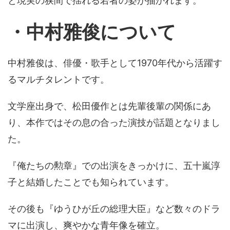
と現実の狭間で揺れる若者の姿が描かれます。
・中村雅俊について
中村雅俊は、俳優・歌手として1970年代から活躍す
るマルチタレントです。
文学座出身で、松田優作とは先輩後輩の関係にあ
り、本作ではその息の合った演技が話題となりまし
た。
『俺たちの勲章』での出演をきっかけに、五十嵐淳
子と結婚したことでも知られています。
その後も『ゆうひが丘の総理大臣』など数々のドラ
マに出演し、爽やかな青年像を確立。