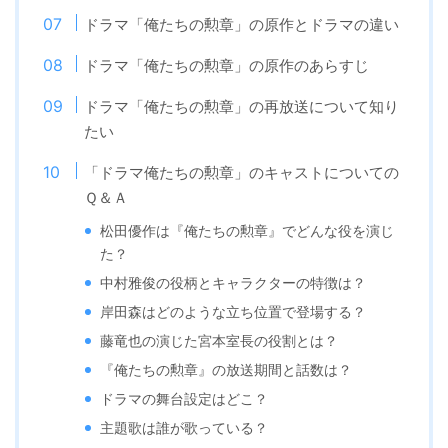
ドラマ「俺たちの勲章」の原作とドラマの違い
ドラマ「俺たちの勲章」の原作のあらすじ
ドラマ「俺たちの勲章」の再放送について知り
たい
「ドラマ俺たちの勲章」のキャストについての
Ｑ＆Ａ
松田優作は『俺たちの勲章』でどんな役を演じ
た？
中村雅俊の役柄とキャラクターの特徴は？
岸田森はどのような立ち位置で登場する？
藤竜也の演じた宮本室長の役割とは？
『俺たちの勲章』の放送期間と話数は？
ドラマの舞台設定はどこ？
主題歌は誰が歌っている？