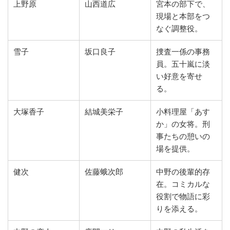
上野原
山西道広
宮本の部下で、
現場と本部をつ
なぐ調整役。
雪子
坂口良子
捜査一係の事務
員。五十嵐に淡
い好意を寄せ
る。
大塚香子
結城美栄子
小料理屋「あす
か」の女将。刑
事たちの憩いの
場を提供。
健次
佐藤蛾次郎
中野の後輩的存
在。コミカルな
役割で物語に彩
りを添える。