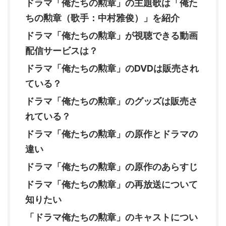
ドラマ「俺たちの勲章」の主題歌は「俺た
ちの勲章（歌手：中村雅俊）」を紹介
ドラマ「俺たちの勲章」が視聴できる動画
配信サービスは？
ドラマ「俺たちの勲章」のDVDは販売され
ている？
ドラマ「俺たちの勲章」のグッズは販売さ
れている？
ドラマ「俺たちの勲章」の原作とドラマの
違い
ドラマ「俺たちの勲章」の原作のあらすじ
ドラマ「俺たちの勲章」の再放送について
知りたい
「ドラマ俺たちの勲章」のキャストについ