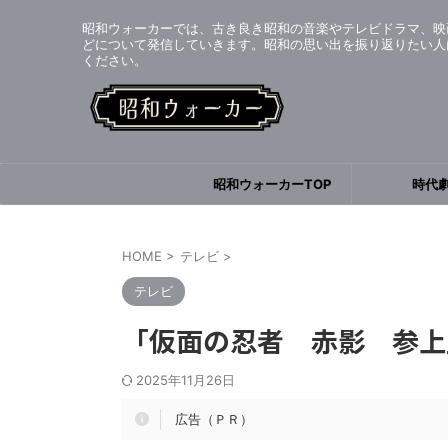
昭和ウォーカーでは、古き良き昭和の音楽やテレビドラマ、映
どについて発信していきます。昭和の思い出を振り返りたい人
ください。
昭和ウォーカーTOP
時代
HOME
>
テレビ
>
テレビ
「仮面の忍者 赤影 参上
2025年11月26日
広告（ＰＲ）