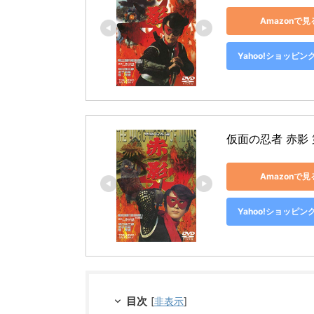
Amazonで見
Yahoo!ショッピン
仮面の忍者 赤影 
Amazonで見
Yahoo!ショッピン
目次
[
非表示
]