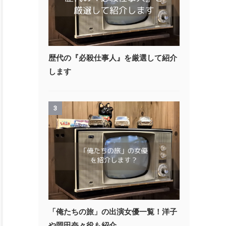
歴代の『必殺仕事人』を厳選して紹介
します
3
「俺たちの旅」の出演女優一覧！洋子
や岡田奈々役も紹介