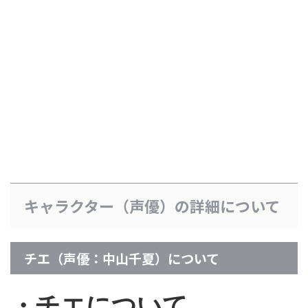
キャラクター（声優）の詳細について
チエ（声優：中山千夏）について
・チエについて