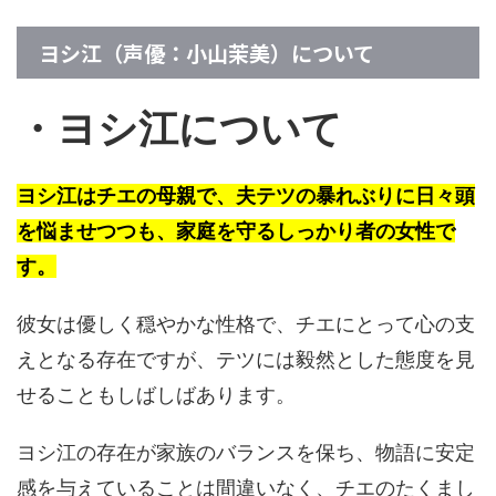
ヨシ江（声優：小山茉美）について
・ヨシ江について
ヨシ江はチエの母親で、夫テツの暴れぶりに日々頭
を悩ませつつも、家庭を守るしっかり者の女性で
す。
彼女は優しく穏やかな性格で、チエにとって心の支
えとなる存在ですが、テツには毅然とした態度を見
せることもしばしばあります。
ヨシ江の存在が家族のバランスを保ち、物語に安定
感を与えていることは間違いなく、チエのたくまし