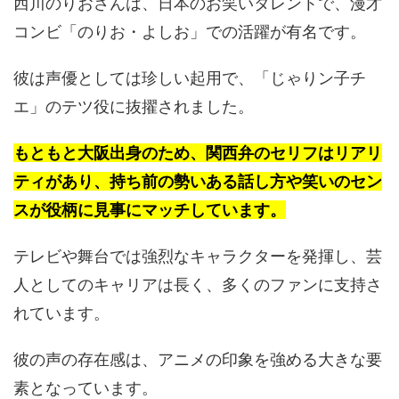
西川のりおさんは、日本のお笑いタレントで、漫才
コンビ「のりお・よしお」での活躍が有名です。
彼は声優としては珍しい起用で、「じゃりン子チ
エ」のテツ役に抜擢されました。
もともと大阪出身のため、関西弁のセリフはリアリ
ティがあり、持ち前の勢いある話し方や笑いのセン
スが役柄に見事にマッチしています。
テレビや舞台では強烈なキャラクターを発揮し、芸
人としてのキャリアは長く、多くのファンに支持さ
れています。
彼の声の存在感は、アニメの印象を強める大きな要
素となっています。