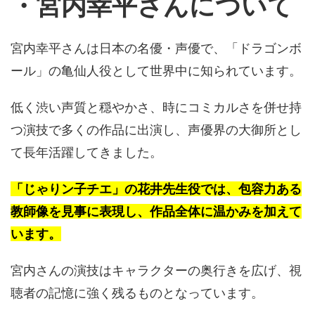
・宮内幸平
さん
について
宮内幸平さんは日本の名優・声優で、「ドラゴンボ
ール」の亀仙人役として世界中に知られています。
低く渋い声質と穏やかさ、時にコミカルさを併せ持
つ演技で多くの作品に出演し、声優界の大御所とし
て長年活躍してきました。
「じゃりン子チエ」の花井先生役では、包容力ある
教師像を見事に表現し、作品全体に温かみを加えて
います。
宮内さんの演技はキャラクターの奥行きを広げ、視
聴者の記憶に強く残るものとなっています。