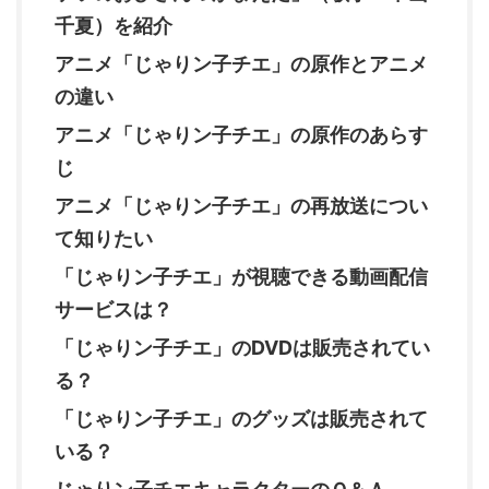
千夏）を紹介
アニメ「じゃりン子チエ」の原作とアニメ
の違い
アニメ「じゃりン子チエ」の原作のあらす
じ
アニメ「じゃりン子チエ」の再放送につい
て知りたい
「じゃりン子チエ」が視聴できる動画配信
サービスは？
「じゃりン子チエ」のDVDは販売されてい
る？
「じゃりン子チエ」のグッズは販売されて
いる？