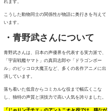
れます。
こうした動物同士の関係性が物語に奥行きを与えて
います。
・青野武
さん
について
青野武さんは、日本の声優界を代表する実力派で、
「宇宙戦艦ヤマト」の真田志郎や「ドラゴンボー
ル」のピッコロ大魔王など、多くの名作アニメに出
演しています。
落ち着いた低音からコミカルな役まで幅広くこな
し、独特の声質と演技力で高い人気を誇りました。
「じゃりン子チエ」のアントニオJr.役では、猫なが