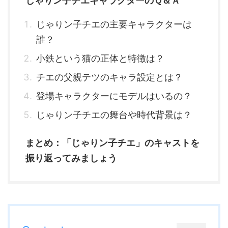
じゃりン子チエキャラクターのＱ＆Ａ
じゃりン子チエの主要キャラクターは
誰？
小鉄という猫の正体と特徴は？
チエの父親テツのキャラ設定とは？
登場キャラクターにモデルはいるの？
じゃりン子チエの舞台や時代背景は？
まとめ：「じゃりン子チエ」のキャストを
振り返ってみましょう