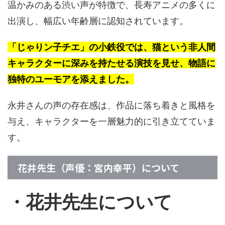
温かみのある渋い声が特徴で、長寿アニメの多くに
出演し、幅広い年齢層に認知されています。
「じゃりン子チエ」の小鉄役では、猫という非人間
キャラクターに深みを持たせる演技を見せ、物語に
独特のユーモアを添えました。
永井さんの声の存在感は、作品に落ち着きと風格を
与え、キャラクターを一層魅力的に引き立てていま
す。
花井先生（声優：宮内幸平）について
・花井先生について