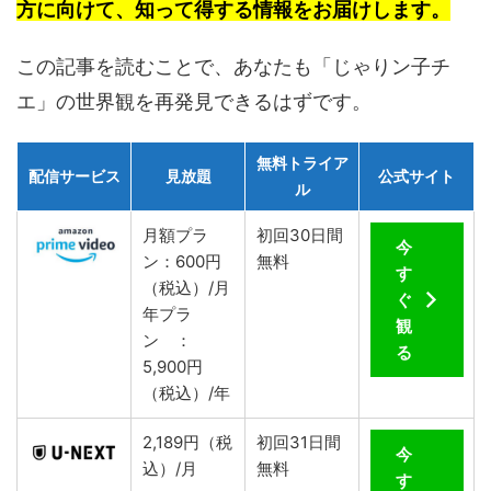
方に向けて、知って得する情報をお届けします。
この記事を読むことで、あなたも「じゃりン子チ
エ」の世界観を再発見できるはずです。
無料トライア
配信サービス
見放題
公式サイト
ル
月額プラ
初回30日間
今
ン：600円
無料
す
（税込）/月
ぐ
年プラ
観
ン ：
る
5,900円
（税込）/年
2,189円（税
初回31日間
今
込）/月
無料
す