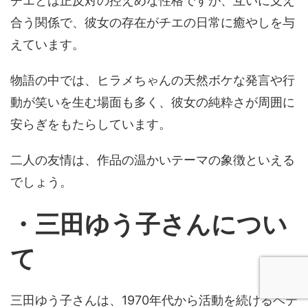
チエとは正反対の控えめな性格ですが、互いに支え
合う関係で、彼女の存在がチエの日常に癒やしを与
えています。
物語の中では、ヒラメちゃんの天然ボケな発言や行
動が笑いを生む場面も多く、彼女の純粋さが周囲に
安らぎをもたらしています。
二人の友情は、作品の温かいテーマの象徴といえる
でしょう。
・三田ゆう子
さん
につい
て
三田ゆう子さんは、1970年代から活動を続けるベテ