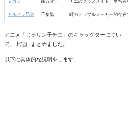
タカシ
緒方賢一
チエのクラスメイト、落ち着い
カルメラ兄弟
千葉繁
町のトラブルメーカー的存在で
アニメ「じゃりン子チエ」のキャラクターについ
て、上記にまとめました。
以下に具体的な説明をします。