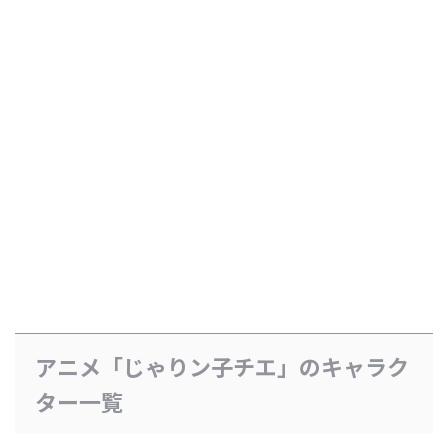
アニメ「じゃりン子チエ」のキャラク
ター一覧