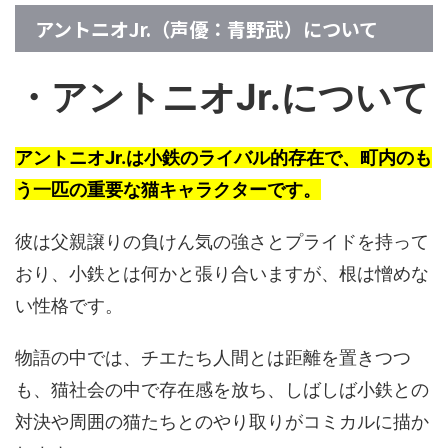
アントニオJr.（声優：青野武）について
・アントニオJr.について
アントニオJr.は小鉄のライバル的存在で、町内のも
う一匹の重要な猫キャラクターです。
彼は父親譲りの負けん気の強さとプライドを持って
おり、小鉄とは何かと張り合いますが、根は憎めな
い性格です。
物語の中では、チエたち人間とは距離を置きつつ
も、猫社会の中で存在感を放ち、しばしば小鉄との
対決や周囲の猫たちとのやり取りがコミカルに描か