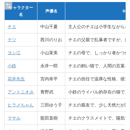
キャラクター
声優名
キャ
名
チエ
中山千夏
主人公のチエは小学生ながらホ
テツ
西川のりお
チエの父親で乱暴者ですが、娘
ヨシ江
小山茉美
チエの母で、しっかり者かつ優
小鉄
永井一郎
チエの飼い猫で、人間の言葉を
花井先生
宮内幸平
チエの担任で温厚な性格、彼女
アントニオJr.
青野武
小鉄のライバル的存在の猫で、
ヒラメちゃん
三田ゆう子
チエの親友で、少し天然だが誠
マサル
龍田直樹
チエのクラスメイトで、陽気で