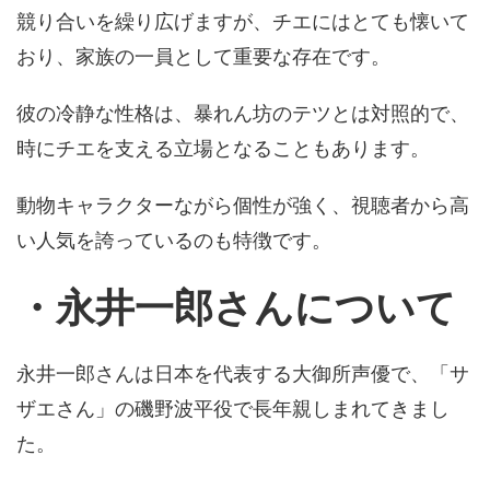
競り合いを繰り広げますが、チエにはとても懐いて
おり、家族の一員として重要な存在です。
彼の冷静な性格は、暴れん坊のテツとは対照的で、
時にチエを支える立場となることもあります。
動物キャラクターながら個性が強く、視聴者から高
い人気を誇っているのも特徴です。
・永井一郎
さん
について
永井一郎さんは日本を代表する大御所声優で、「サ
ザエさん」の磯野波平役で長年親しまれてきまし
た。