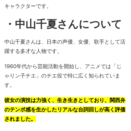
キャラクターです。
・中山千夏
さん
について
中山千夏さんは、日本の声優、女優、歌手として活
躍する多才な人物です。
1960年代から芸能活動を開始し、アニメでは「じ
ゃりン子チエ」のチエ役で特に広く知られていま
す。
彼女の演技は力強く、生き生きとしており、関西弁
のテンポ感を生かしたリアルな台詞回しが高く評価
されました。