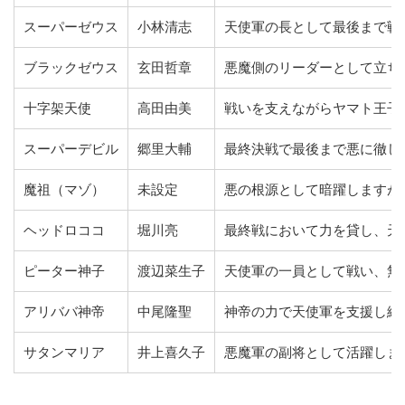
スーパーゼウス
小林清志
天使軍の長として最後まで戦
ブラックゼウス
玄田哲章
悪魔側のリーダーとして立ち
十字架天使
高田由美
戦いを支えながらヤマト王子
スーパーデビル
郷里大輔
最終決戦で最後まで悪に徹し
魔祖（マゾ）
未設定
悪の根源として暗躍しますが
ヘッドロココ
堀川亮
最終戦において力を貸し、天
ピーター神子
渡辺菜生子
天使軍の一員として戦い、無
アリババ神帝
中尾隆聖
神帝の力で天使軍を支援し続
サタンマリア
井上喜久子
悪魔軍の副将として活躍しま