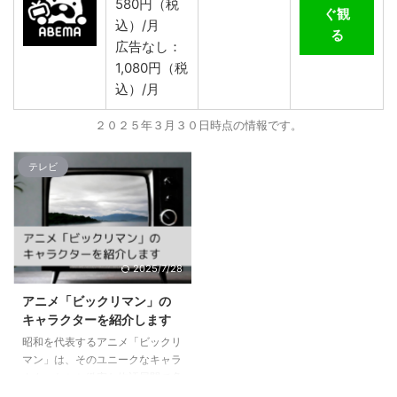
580円（税
ぐ観
込）/月
る
広告なし：
1,080円（税
込）/月
２０２５年３月３０日時点の情報です。
テレビ
2025/7/28
アニメ「ビックリマン」の
キャラクターを紹介します
昭和を代表するアニメ「ビックリ
マン」は、そのユニークなキャラ
クターたちと緻密な物語展開で多
くのファンを魅了してきました。