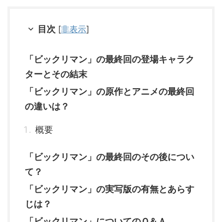
この記事では、主要キャラクター
や声優陣を詳しく紹介し、それぞ
目次
[
非表示
]
れの関係性や背景にも迫ります。
懐かしさを感じる方も、初めて知
る方も楽しめる内容となっていま
「ビックリマン」の最終回の登場キャラク
すので、ぜひ最後までご覧くださ
い。 アニメ「ビックリマン」の
ターとその結末
キャラクター一覧 キャラクター
名声優名キャラクター名のイメー
「ビックリマン」の原作とアニメの最終回
ジと主演キャラクターとの関係ヤ
の違いは？
マト王子三ツ矢雄二物語の主人公
で、正義感が強く勇敢な性格を持
つ少年。 仲間たちと共に悪 ...
概要
「ビックリマン」の最終回のその後につい
て？
「ビックリマン」の実写版の有無とあらす
じは？
「ビックリマン」についてのＱ＆Ａ