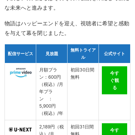
な未来へと進みます。
物語はハッピーエンドを迎え、視聴者に希望と感動
を与えて幕を閉じました。
無料トライア
配信サービス
見放題
公式サイト
ル
月額プラ
初回30日間
今す
ン：600円
無料
ぐ観
（税込）/月
る
年プラ
ン ：
5,900円
（税込）/年
2,189円（税
初回31日間
今す
込）/月
無料