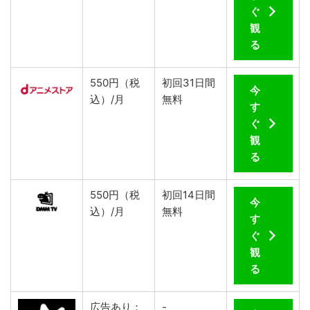
ぐ
観
る
550円（税
初回31日間
今
込）/月
無料
す
ぐ
観
る
550円（税
初回14日間
今
込）/月
無料
す
ぐ
観
る
広告あり：
-