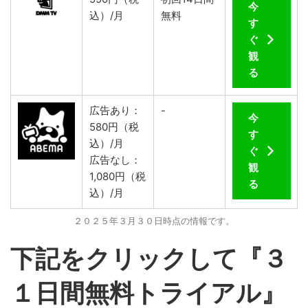
今
込）/月
無料
す
ぐ
観
る
広告あり：
-
今
580円（税
す
込）/月
ぐ
広告なし：
観
1,080円（税
る
込）/月
２０２５年３月３０日時点の情報です。
下記をクリックして『３
１日間無料トライアル』