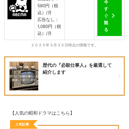
今
580円（税
す
込）/月
ぐ
広告なし：
観
1,080円（税
る
込）/月
２０２５年３月３０日時点の情報です。
歴代の『必殺仕事人』を厳選して
紹介します
【人気の昭和ドラマはこちら】
人気記事