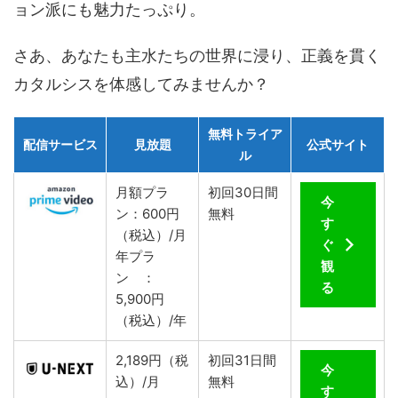
ョン派にも魅力たっぷり。
さあ、あなたも主水たちの世界に浸り、正義を貫く
カタルシスを体感してみませんか？
無料トライア
配信サービス
見放題
公式サイト
ル
月額プラ
初回30日間
今
ン：600円
無料
す
（税込）/月
ぐ
年プラ
観
ン ：
る
5,900円
（税込）/年
2,189円（税
初回31日間
今
込）/月
無料
す