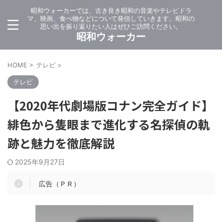
昭和ウォーカーでは、古き良き昭和の音楽やテレビドラ
マ、映画、食べ物などについて発信していきます。昭和の
思い出を振り返りたい人はぜひご訪問ください。
昭和ウォーカー
HOME
>
テレビ
>
テレビ
【2020年代劇場版コナン完全ガイド】
緋色から隻眼まで進化する名探偵の軌
跡と魅力を徹底解説
2025年9月27日
広告（ＰＲ）