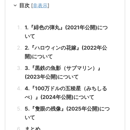
...
目次
[
非表示
]
リーズです。 原作・青山剛昌が
生み出した数々のキャラクター
が、スリルとサスペンスに満ちた
ストーリーを展開し、老若男女問
1.『緋色の弾丸』(2021年公開)につ
わず幅広いファンを魅了してきま
した。 作品ごとに異なる舞台設
いて
定やゲストキャラ、シリーズを通
じた伏線回収など、何度観ても飽
2.『ハロウィンの花嫁』(2022年公
きのこない要素が詰まっていま
開)について
す。 最近では、動画配信サービ
ス（VOD）で名探偵コナンの映
3.『黒鉄の魚影（サブマリン）』
画を手軽に楽しむことができ、
U-NEXTやHulu、Amazo ...
(2023年公開)について
4.『100万ドルの五稜星（みちしる
べ）』(2024年公開)について
5.『隻眼の残像』(2025年公開)につ
いて
まとめ