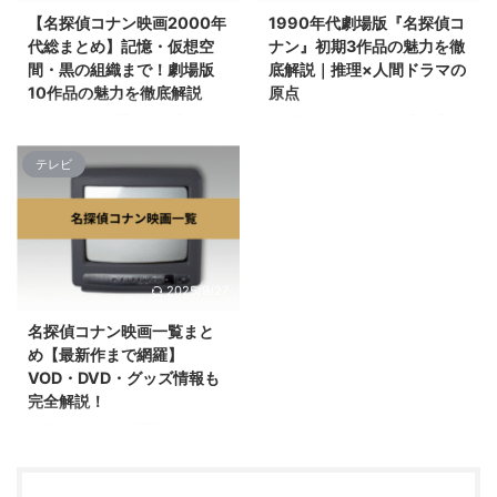
す。 2021年の『緋色の弾丸』で
織との直接対峙、百人一首に彩ら
【名探偵コナン映画2000年
1990年代劇場版『名探偵コ
は、赤井一家とFBIの活躍を軸
れた恋模様、司法制度を巻き込ん
代総まとめ】記憶・仮想空
ナン』初期3作品の魅力を徹
に、未来的なリニアモーターカー
だ社会派サスペンス、そしてシン
間・黒の組織まで！劇場版
底解説｜推理×人間ドラマの
を舞台にした国際的陰謀が展開さ
ガポールを舞台にした国際的陰謀
10作品の魅力を徹底解説
原点
れ、スピード感と緊張感が融合し
まで、各作品はそれぞれ異なるテ
2000年代に公開された『名探偵
1997年から始まった劇場版『名
たアクションが印象的でした。
ーマと舞台設定を持ち、観客に新
コナン』劇場版は、シリーズの世
探偵コナン』シリーズは、テレビ
翌年の『ハロウィンの花嫁』で
鮮な驚きと感動を届けてきまし
テレビ
界観を深化させると同時に、キャ
アニメとは異なるスケールと緊張
は、渋谷の華やかなハロウィ ...
た。 コナンの推理力と行動力は
ラクターの内面や関係性を丁寧に
感を持ち、毎年の公開を心待ちに
...
描いた作品群として高く評価され
するファンを魅了してきました。
ています。 推理とアクションの
特に1990年代に公開された初期3
融合はもちろん、仮想空間や音
作品は、シリーズの礎を築いた重
楽、海賊伝説など、毎年異なるテ
要な作品群であり、今なお語り継
2025/9/27
ーマを巧みに取り入れながら、観
がれる名場面やキャラクターの深
客に新鮮な驚きと感動を届けてき
掘りが詰まっています。 第1作
名探偵コナン映画一覧まと
ました。 特にこの10年間は、黒
『時計じかけの摩天楼』では、工
め【最新作まで網羅】
の組織との対峙や怪盗キッドとの
藤新一の正体を知る者からの爆破
VOD・DVD・グッズ情報も
頭脳戦、蘭との絆を軸にした人間
予告という衝撃的な展開が描か
完全解説！
ドラマなど、シリーズの根幹に関
れ、蘭との絆が試される緊迫のド
名探偵コナンの劇場版シリーズ
わる重要な要素が随所に盛り込ま
ラマが展開されました。 続く
は、1997年の第1作「時計じかけ
れています。 また、京都や横
『14番目の標的』では、毛利小
の摩天楼」以来、毎年新作が公開
浜、南国の島など、舞台設定にも
五郎の過去に迫る連続殺人事 ...
され続けている人気アニメ映画シ