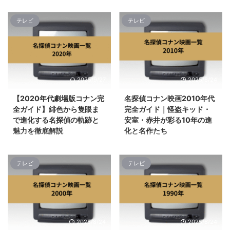
テレビ
テレビ
2025/9/27
2025/8/24
【2020年代劇場版コナン完
名探偵コナン映画2010年代
全ガイド】緋色から隻眼ま
完全ガイド｜怪盗キッド・
で進化する名探偵の軌跡と
安室・赤井が彩る10年の進
魅力を徹底解説
化と名作たち
2020年代に入り、劇場版『名探
2010年代の『名探偵コナン』劇
偵コナン』はその世界観をさらに
場版は、シリーズの枠を超えた挑
テレビ
テレビ
深化させ、ファンの期待を超える
戦と深化が随所に見られる黄金期
作品を次々と世に送り出していま
とも言える時代でした。 怪盗キ
す。 シリーズの魅力は、単なる
ッドとの空中戦から始まり、雪山
推理劇にとどまらず、時代背景や
でのサバイバル、Jリーグとのコ
社会的テーマを巧みに織り交ぜな
ラボレーション、国家機密に迫る
がら、キャラクターたちの成長や
スパイ戦、都市型狙撃事件、美術
2025/8/24
2025/8/24
人間関係を丁寧に描く点にありま
品を巡る知的対決、黒ずくめの組