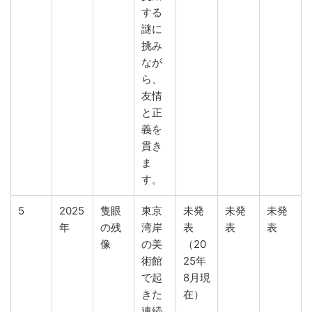
する
謎に
挑み
なが
ら、
友情
と正
義を
貫き
ま
す。
5
2025
隻眼
東京
未発
未発
未発
年
の残
湾岸
表
表
表
像
の美
（20
術館
25年
で起
8月現
きた
在）
連続