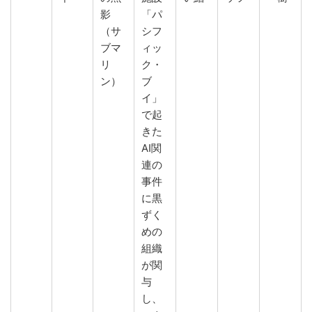
影
「パ
（サ
シフ
ブマ
ィッ
リ
ク・
ン）
ブ
イ」
で起
きた
AI関
連の
事件
に黒
ずく
めの
組織
が関
与
し、