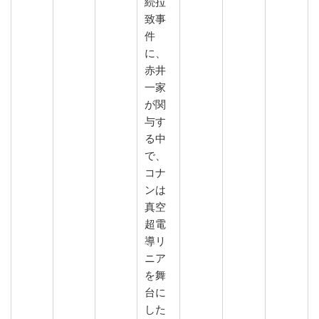
続拉
致事
件
に、
赤井
一家
が関
与す
る中
で、
コナ
ンは
真空
超電
導リ
ニア
を舞
台に
した