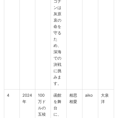
コナ
ンは
灰原
哀の
命を
守る
た
め、
深海
での
決戦
に挑
みま
す。
4
2024
100
函館
相思
aiko
大泉
年
万ド
を舞
相愛
洋
ルの
台
五稜
に、