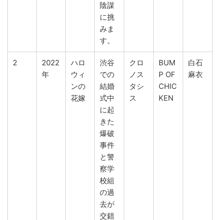
陰謀
に挑
みま
す。
2
2022
ハロ
渋谷
クロ
BUM
白石
年
ウィ
での
ノス
P OF
麻衣
ンの
結婚
タシ
CHIC
花嫁
式中
ス
KEN
に起
きた
爆破
事件
と警
察学
校組
の過
去が
交錯