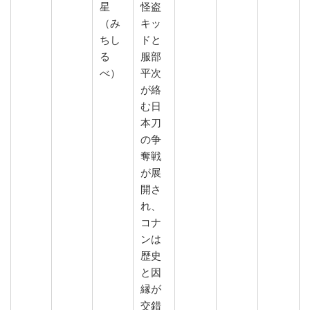
星
怪盗
（み
キッ
ちし
ドと
る
服部
べ）
平次
が絡
む日
本刀
の争
奪戦
が展
開さ
れ、
コナ
ンは
歴史
と因
縁が
交錯