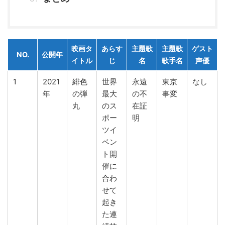
映画タ
あらす
主題歌
主題歌
ゲスト
NO.
公開年
イトル
じ
名
歌手名
声優
1
2021
緋色
世界
永遠
東京
なし
年
の弾
最大
の不
事変
丸
のス
在証
ポー
明
ツイ
ベン
ト開
催に
合わ
せて
起き
た連