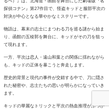
るべ）』は、北海道・函館を舞台にした劇場版『名
探偵コナン』第27作目で、怪盗キッドと服部平次の
対決が中心となる華やかなミステリーです。
物語は、幕末の志士にまつわる刀を巡る謎から始ま
り、函館の五稜郭を舞台に、キッドがその刀を狙っ
て現れます。
一方、平次は恋人・遠山和葉との関係に揺れながら
も、キッドの正体を暴こうと奔走します。
歴史的背景と現代の事件が交錯する中で、刀に隠さ
れた秘密や、志士たちの思いが明らかになっていき
ます。
キッドの華麗なトリックと平次の熱血推理がぶつか