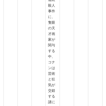
殺人
事件
に、
隻眼
の天
才画
家が
関与
する
中、
コナ
ンは
芸術
と狂
気が
交錯
する
謎に