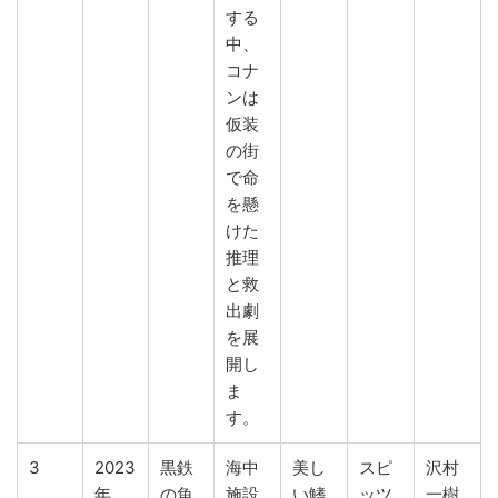
する
中、
コナ
ンは
仮装
の街
で命
を懸
けた
推理
と救
出劇
を展
開し
ま
す。
3
2023
黒鉄
海中
美し
スピ
沢村
年
の魚
施設
い鰭
ッツ
一樹